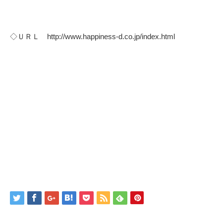
◇ＵＲＬ http://www.happiness-d.co.jp/index.html