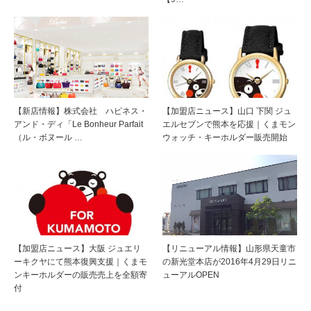
【新店情報】株式会社 ハピネス・
【加盟店ニュース】山口 下関 ジュ
アンド・ディ「Le Bonheur Parfait
エルセブンで熊本を応援｜くまモン
（ル・ボヌール …
ウォッチ・キーホルダー販売開始
【加盟店ニュース】大阪 ジュエリ
【リニューアル情報】山形県天童市
ーキクヤにて熊本復興支援｜くまモ
の新光堂本店が2016年4月29日リニ
ンキーホルダーの販売売上を全額寄
ューアルOPEN
付