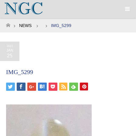
NEWS
IMG_5299
ホーム
2023
JAN
25
IMG_5299