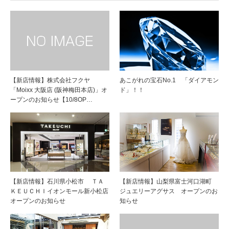
【新店情報】株式会社フクヤ
あこがれの宝石No.1 「ダイアモン
「Moixx 大阪店 (阪神梅田本店)」オ
ド」！！
ープンのお知らせ【10/8OP…
【新店情報】石川県小松市 ＴＡ
【新店情報】山梨県富士河口湖町
ＫＥＵＣＨＩイオンモール新小松店
ジュエリーアグサス オープンのお
オープンのお知らせ
知らせ