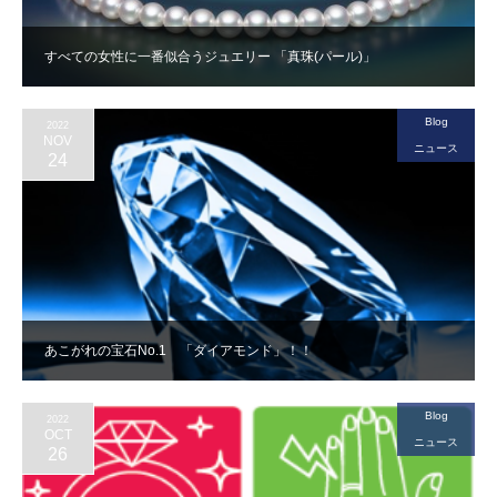
すべての女性に一番似合うジュエリー 「真珠(パール)」
Blog
2022
NOV
ニュース
24
あこがれの宝石No.1 「ダイアモンド」！！
Blog
2022
OCT
ニュース
26