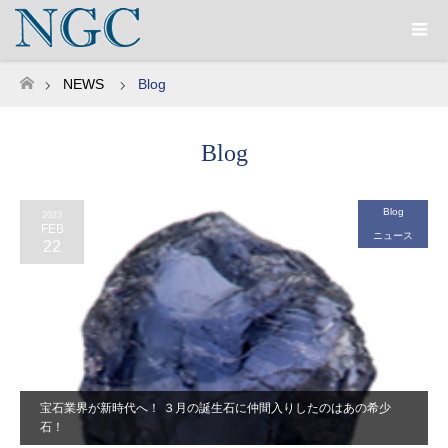
NEWS
Blog
ホーム
Blog
Blog
2023
FEB
ニュース
22
宝石業界が新時代へ！ ３月の誕生石に仲間入りしたのはあの希少
石！