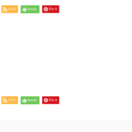
RSS
feedly
Pin it
RSS
feedly
Pin it