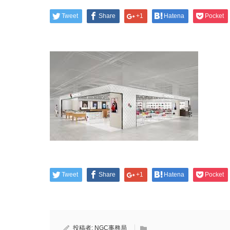
Tweet
Share
+1
Hatena
Pocket
Tweet
Share
+1
Hatena
Pocket
投稿者:
NGC事務局