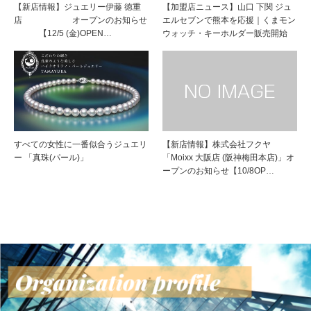
【新店情報】ジュエリー伊藤 徳重
【加盟店ニュース】山口 下関 ジュ
店 オープンのお知らせ
エルセブンで熊本を応援｜くまモン
【12/5 (金)OPEN…
ウォッチ・キーホルダー販売開始
すべての女性に一番似合うジュエリ
【新店情報】株式会社フクヤ
ー 「真珠(パール)」
「Moixx 大阪店 (阪神梅田本店)」オ
ープンのお知らせ【10/8OP…